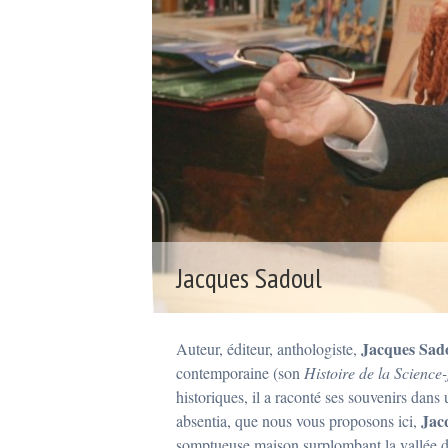
Jacques Sadoul
P
o
s
Jacques Sad
Auteur, éditeur, anthologiste,
t
é
contemporaine (son
Histoire de la Science
3
historiques, il a raconté ses souvenirs dan
0
m
Jac
absentia, que nous vous proposons ici,
a
somptueuse maison surplombant la vallée du 