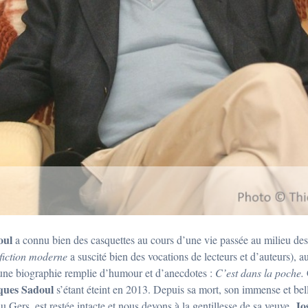
oul
a connu bien des casquettes au cours d’une vie passée au milieu des 
-fiction moderne
a suscité bien des vocations de lecteurs et d’auteurs), a
s une biographie remplie d’humour et d’anecdotes :
C’est dans la poche.
ques Sadoul
s’étant éteint en 2013. Depuis sa mort, son immense et bel
Jo
Gers, est restée intacte et nous devons à la gentillesse de sa veuve,