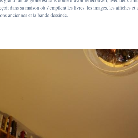
s grand fait de gloire est sans doute d’avoir redécouvert, avec deux amis
reçoit dans sa maison où s’empilent les livres, les images, les affiches et
tions anciennes et la bande dessinée.