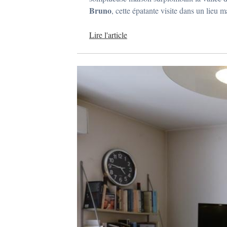
i
2
Bruno
, cette épatante visite dans un lieu 
0
1
7
Lire l'article
p
a
r
a
d
m
i
n