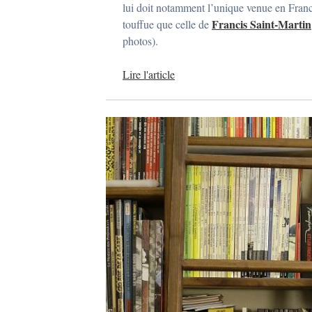
lui doit notamment l’unique venue en Fran
j
a
Francis Saint-Martin
touffue que celle de
n
photos).
v
i
e
Lire l'article
r
2
0
1
7
p
a
r
a
d
m
i
n