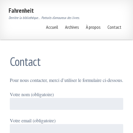
Fahrenheit
Derrière la bibliothèque… Portraits d’amoureux des livres.
Accueil
Archives
À propos
Contact
Contact
P
o
Pour nous contacter, merci d’utiliser le formulaire ci-dessous.
s
t
é
Votre nom (obligatoire)
3
j
a
n
v
i
Votre email (obligatoire)
e
r