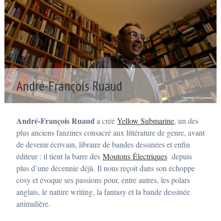
André-François Ruaud
P
o
s
André-François Ruaud
a créé
Yellow Submarine
, un des
t
é
plus anciens fanzines consacré aux littérature de genre, avant
4
de devenir écrivain, libraire de bandes dessinées et enfin
f
é
éditeur : il tient la barre des
Moutons Électriques
depuis
v
plus d’une décennie déjà. Il nous reçoit dans son échoppe
r
i
cosy et évoque ses passions pour, entre autres, les polars
e
anglais, le nature writing, la fantasy et la bande dessinée
r
2
animalière.
0
1