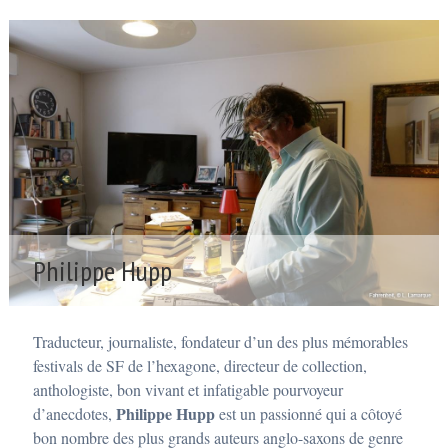
Philippe Hupp
P
o
s
Traducteur, journaliste, fondateur d’un des plus mémorables
t
é
festivals de SF de l’hexagone, directeur de collection,
9
anthologiste, bon vivant et infatigable pourvoyeur
j
a
Philippe Hupp
d’anecdotes,
est un passionné qui a côtoyé
n
bon nombre des plus grands auteurs anglo-saxons de genre
v