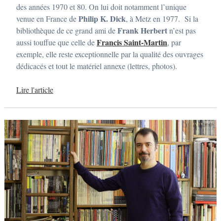
i
des années 1970 et 80. On lui doit notamment l’unique
e
Philip K. Dick
venue en France de
, à Metz en 1977. Si la
r
2
Frank Herbert
bibliothèque de ce grand ami de
n’est pas
0
Francis Saint-Martin
aussi touffue que celle de
, par
1
7
exemple, elle reste exceptionnelle par la qualité des ouvrages
p
dédicacés et tout le matériel annexe (lettres, photos).
a
r
a
Lire l'article
d
m
i
n