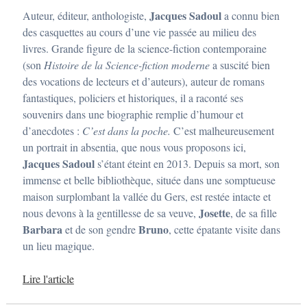
s
Jacques Sadoul
Auteur, éditeur, anthologiste,
a connu bien
t
é
des casquettes au cours d’une vie passée au milieu des
3
livres. Grande figure de la science-fiction contemporaine
0
m
(son
Histoire de la Science-fiction moderne
a suscité bien
a
des vocations de lecteurs et d’auteurs), auteur de romans
i
2
fantastiques, policiers et historiques, il a raconté ses
0
souvenirs dans une biographie remplie d’humour et
1
7
d’anecdotes :
C’est dans la poche.
C’est malheureusement
p
un portrait in absentia, que nous vous proposons ici,
a
r
Jacques Sadoul
s’étant éteint en 2013. Depuis sa mort, son
a
immense et belle bibliothèque, située dans une somptueuse
d
m
maison surplombant la vallée du Gers, est restée intacte et
i
Josette
nous devons à la gentillesse de sa veuve,
, de sa fille
n
Barbara
Bruno
et de son gendre
, cette épatante visite dans
un lieu magique.
Lire l'article