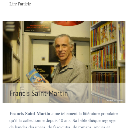
6
Lire l'article
p
a
r
a
d
m
i
n
Francis Saint-Martin
P
o
s
Francis Saint-Martin
aime tellement la littérature populaire
t
é
qu’il la collectionne depuis 40 ans. Sa bibliothèque regorge
3
de bandes dessinées, de fascicules, de romans, revues et