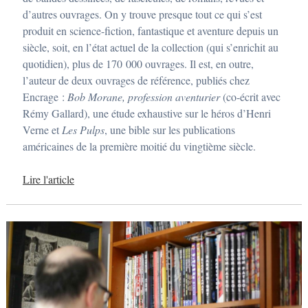
j
a
d’autres ouvrages. On y trouve presque tout ce qui s’est
n
produit en science-fiction, fantastique et aventure depuis un
v
i
siècle, soit, en l’état actuel de la collection (qui s’enrichit au
e
quotidien), plus de 170 000 ouvrages. Il est, en outre,
r
2
l’auteur de deux ouvrages de référence, publiés chez
0
Encrage :
Bob Morane, profession aventurier
(co-écrit avec
1
6
Rémy Gallard), une étude exhaustive sur le héros d’Henri
p
Verne et
Les Pulps
, une bible sur les publications
a
r
américaines de la première moitié du vingtième siècle.
L
a
u
Lire l'article
r
e
n
t
Q
u
e
y
s
s
i