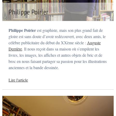
Philippe Poirier
P
o
s
Philippe Poirier
est graphiste, mais son plus grand fait de
t
é
gloire est sans doute d’avoir redécouvert, avec deux amis, le
2
célèbre publicitaire du début du XXème siècle :
Auguste
a
v
Derrière
. Il nous reçoit dans sa maison où s’empilent les
r
livres, les images, les affiches et autres objets de bric et de
i
l
broc en nous faisant partager sa passion pour les illustrations
2
anciennes et la bande dessinée.
0
1
6
Lire l'article
p
a
r
a
d
m
i
n