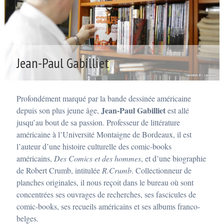
Jean-Paul Gabilliet
P
o
s
Profondément marqué par la bande dessinée américaine
t
é
Jean-Paul Gabilliet
depuis son plus jeune âge,
est allé
2
jusqu’au bout de sa passion. Professeur de littérature
7
d
américaine à l’Université Montaigne de Bordeaux, il est
é
l’auteur d’une histoire culturelle des comic-books
c
e
américains,
Des Comics et des hommes
, et d’une biographie
m
de Robert Crumb, intitulée
R.Crumb
. Collectionneur de
b
r
planches originales, il nous reçoit dans le bureau où sont
e
concentrées ses ouvrages de recherches, ses fascicules de
2
0
comic-books, ses recueils américains et ses albums franco-
1
belges.
5