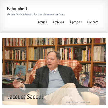
Fahrenheit
Derrière la bibliothèque… Portraits d’amoureux des livres.
Accueil
Archives
À propos
Contact
Jacques Sadoul
P
o