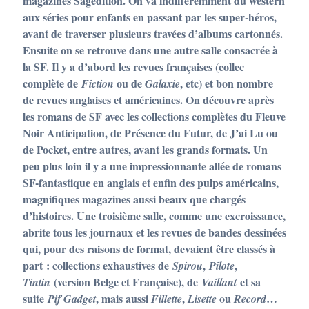
magazines Sagédition. On va indifféremment du western
aux séries pour enfants en passant par les super-héros,
avant de traverser plusieurs travées d’albums cartonnés.
Ensuite on se retrouve dans une autre salle consacrée à
la SF. Il y a d’abord les revues françaises (collec
complète de
ou de
, etc) et bon nombre
Fiction
Galaxie
de revues anglaises et américaines. On découvre après
les romans de SF avec les collections complètes du Fleuve
Noir Anticipation, de Présence du Futur, de J’ai Lu ou
de Pocket, entre autres, avant les grands formats. Un
peu plus loin il y a une impressionnante allée de romans
SF-fantastique en anglais et enfin des pulps américains,
magnifiques magazines aussi beaux que chargés
d’histoires. Une troisième salle, comme une excroissance,
abrite tous les journaux et les revues de bandes dessinées
qui, pour des raisons de format, devaient être classés à
part : collections exhaustives de
,
,
Spirou
Pilote
(version Belge et Française), de
et sa
Tintin
Vaillant
suite
, mais aussi
,
ou
…
Pif Gadget
Fillette
Lisette
Record