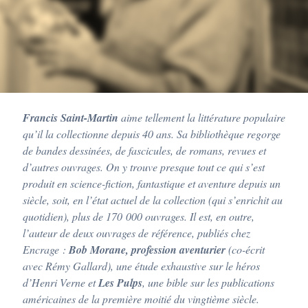
L
a
u
r
e
n
t
Q
u
e
Francis Saint-Martin
aime tellement la littérature populaire
y
s
qu’il la collectionne depuis 40 ans. Sa bibliothèque regorge
s
de bandes dessinées, de fascicules, de romans, revues et
i
d’autres ouvrages. On y trouve presque tout ce qui s’est
produit en science-fiction, fantastique et aventure depuis un
siècle, soit, en l’état actuel de la collection (qui s’enrichit au
quotidien), plus de 170 000 ouvrages. Il est, en outre,
l’auteur de deux ouvrages de référence, publiés chez
Encrage :
Bob Morane, profession aventurier
(co-écrit
avec Rémy Gallard), une étude exhaustive sur le héros
d’Henri Verne et
Les Pulps
, une bible sur les publications
américaines de la première moitié du vingtième siècle.