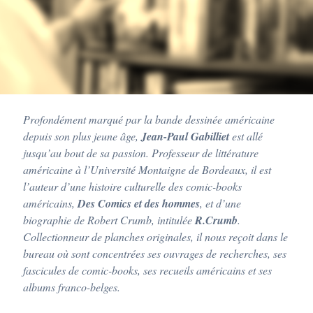
a
r
L
a
u
r
e
n
t
Q
Profondément marqué par la bande dessinée américaine
u
e
depuis son plus jeune âge,
Jean-Paul Gabilliet
est allé
y
jusqu’au bout de sa passion. Professeur de littérature
s
s
américaine à l’Université Montaigne de Bordeaux, il est
i
l’auteur d’une histoire culturelle des comic-books
américains,
Des Comics et des hommes
, et d’une
biographie de Robert Crumb, intitulée
R.Crumb
.
Collectionneur de planches originales, il nous reçoit dans le
bureau où sont concentrées ses ouvrages de recherches, ses
fascicules de comic-books, ses recueils américains et ses
albums franco-belges.