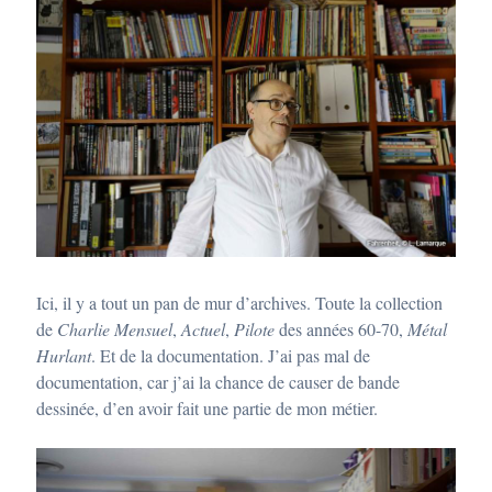
Ici, il y a tout un pan de mur d’archives. Toute la collection
de
Charlie Mensuel
,
Actuel
,
Pilote
des années 60-70,
Métal
Hurlant
. Et de la documentation. J’ai pas mal de
documentation, car j’ai la chance de causer de bande
dessinée, d’en avoir fait une partie de mon métier.