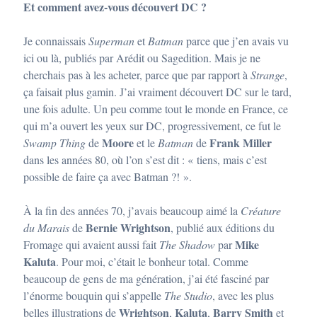
Et comment avez-vous découvert DC ?
Je connaissais
Superman
et
Batman
parce que j’en avais vu
ici ou là, publiés par Arédit ou Sagedition. Mais je ne
cherchais pas à les acheter, parce que par rapport à
Strange
,
ça faisait plus gamin. J’ai vraiment découvert DC sur le tard,
une fois adulte. Un peu comme tout le monde en France, ce
qui m’a ouvert les yeux sur DC, progressivement, ce fut le
Moore
Frank Miller
Swamp Thing
de
et le
Batman
de
dans les années 80, où l’on s’est dit : « tiens, mais c’est
possible de faire ça avec Batman ?! ».
À la fin des années 70, j’avais beaucoup aimé la
Créature
Bernie Wrightson
du Marais
de
, publié aux éditions du
Mike
Fromage qui avaient aussi fait
The Shadow
par
Kaluta
. Pour moi, c’était le bonheur total. Comme
beaucoup de gens de ma génération, j’ai été fasciné par
l’énorme bouquin qui s’appelle
The Studio
, avec les plus
Wrightson
Kaluta
Barry Smith
belles illustrations de
,
,
et