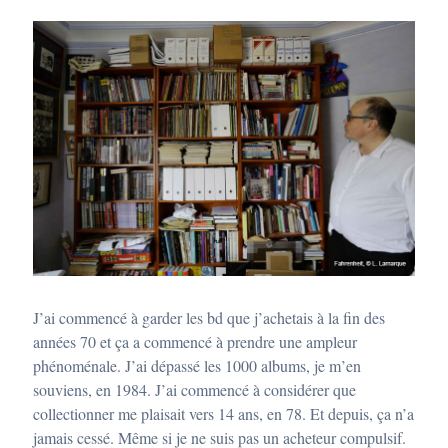
J’ai commencé à garder les bd que j’achetais à la fin des
années 70 et ça a commencé à prendre une ampleur
phénoménale. J’ai dépassé les 1000 albums, je m’en
souviens, en 1984. J’ai commencé à considérer que
collectionner me plaisait vers 14 ans, en 78. Et depuis, ça n’a
jamais cessé. Même si je ne suis pas un acheteur compulsif.