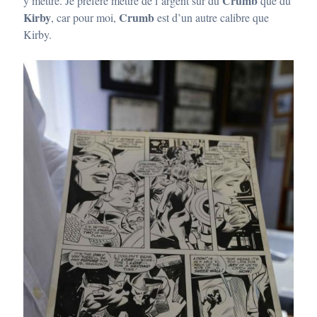
Crumb
y mettre. Je préfère mettre de l’argent sur du
que du
Kirby
Crumb
, car pour moi,
est d’un autre calibre que
Kirby.