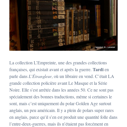
La collection L’Empreinte, une des grandes collections
Tardi
françaises, qui existait avant et après la guerre.
en
parle dans
L’Étrangleur
, où un libraire en vend. C’était LA
grande collection policière avant Le Masque et la Série
Noire. Elle s’est arrêtée dans les années 50. Ce ne sont pas
spécialement des bonnes traductions, même si certaines le
sont, mais c’est uniquement du polar Golden Age surtout
anglais, un peu américain. Il y a plein de polars super rares
en anglais, parce qu’il s’en est produit une quantité folle dans
l’entre-deux-guerres, mais ils n’étaient pas forcément en