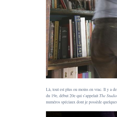
Là, tout est plus ou moins en vrac. Il y a de
du 19e, début 20e qui s’appelait
The Studio
numéros spéciaux dont je possède quelques ex